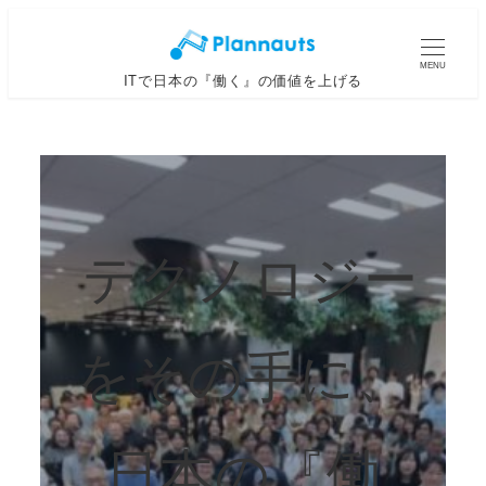
メ
イ
MENU
ITで日本の『働く』の価値を上げる
ン
コ
ン
テ
ン
ツ
テクノロジー
へ
移
動
をその手に、
日本の『働