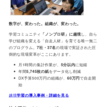
数字が、変わった。組織が、変わった。
学習コミュニティ
「ノンプロ研」に越境
し、自ら
学び組織を変える「自走人材」を育てる唯一無二
のプログラム。
7社・37名
の現場で実証された圧
倒的な現場変革がここにあります。
月1時間の集計作業が、
5分以内
に短縮
年間
5,745枚の紙
をデータ化し削減
DX予算500万円の組織が、
60万円
で自走開
始
越境
学習の導入事例・詳細を見る