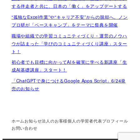
する伴走者と共に、日本の「働く」をアップデートする
“孤独なExcel作業”や“キャリア不安”からの脱却へ。ノン
プロ研が「ベースキャンプ」をテーマに祭典を開催
職場や組織での学習コミュニティづくり・運営のノウハ
ウが詰まった「学びのコミュニティづくり講座」スター
ト！
初心者でも目標に向かってAIを確実に学べる新講座「生
成AI基礎講座」スタート！
「ChatGPTで身につけるGoogle Apps Script」6/24発
売のお知らせ
ホーム
お知らせ
法人のお客様
個人の学習者
代表プロフィール
お問い合わせ