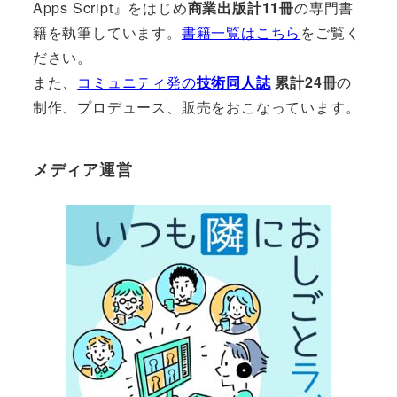
Apps Script』をはじめ
商業出版計11冊
の専門書
籍を執筆しています。
書籍一覧はこちら
をご覧く
ださい。
また、
コミュニティ発の
技術同人誌
累計24冊
の
制作、プロデュース、販売をおこなっています。
メディア運営