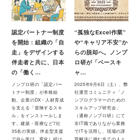
認定パートナー制度
“孤独なExcel作業”
を開始：組織の「自
や“キャリア不安”か
走」をデザインする
らの脱却へ。ノンプ
伴走者と共に、日本
ロ研が「ベースキ
の「働く…
ャ…
ノンプロ研の「認定パー
2025年9月6日（土）、弊
トナー制度」が本格始
社運営コミュニティ「ノ
動。企業のDX・人材育成
ンプログラマーのための
を支える「冒険するスキ
スキルアップ研究会」
ル」をインストールしま
（通称ノンプロ研）にて
す。建築・医療など7社
非IT職でありながら業務
35名の実績。伴走型支援
でITを活用し、現場の課
で自ら学び、変化し続け
題解決に挑む全ての人々