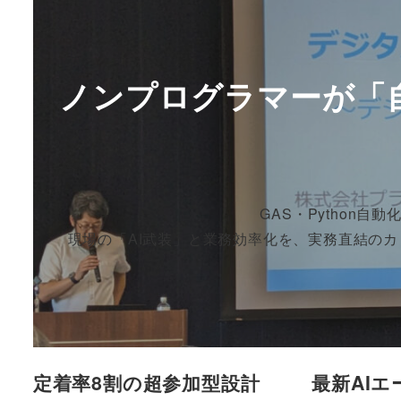
ノンプログラマーが「
GAS・Python自
現場の「AI武装」と業務効率化を、実務直結の
定着率8割の超参加型設計
最新AI