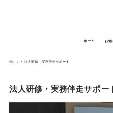
メ
イ
ン
コ
ン
テ
ホーム
お知
ン
ツ
へ
Home
法人研修・実務伴走サポート
移
動
法人研修・実務伴走サポー