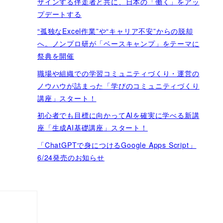
ザインする伴走者と共に、日本の「働く」をアッ
プデートする
“孤独なExcel作業”や“キャリア不安”からの脱却
へ。ノンプロ研が「ベースキャンプ」をテーマに
祭典を開催
職場や組織での学習コミュニティづくり・運営の
ノウハウが詰まった「学びのコミュニティづくり
講座」スタート！
初心者でも目標に向かってAIを確実に学べる新講
座「生成AI基礎講座」スタート！
「ChatGPTで身につけるGoogle Apps Script」
6/24発売のお知らせ
実践プログ