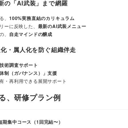
最新の「AI武装」まで網羅
る、
100%実務直結のカリキュラム
ムリーに反映した、
最新のAI武装メニュー
の、
自走マインドの醸成
良化・属人化を防ぐ組織伴走
技術調査サポート
体制（ガバナンス）」支援
有・再利用できる展開サポート
る、研修プラン例
・短期集中コース（1回完結〜）