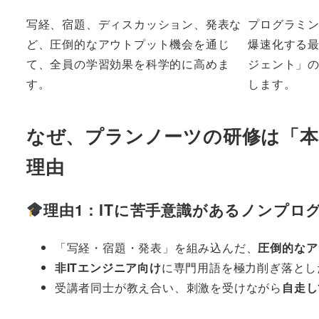
写経、宿題、ディスカッション、発表な
プログラミ
ど、圧倒的なアウトプット機会を通じ
爆速化する最
て、全員の学習効果を科学的に高めま
ジェント」
す。
します。
なぜ、プランノーツの研修は「本
理由
理由1：ITに苦手意識があるノンプロ
「写経・宿題・発表」を組み込んだ、
圧倒的なア
非ITエンジニア向け
に専門用語を極力削ぎ落とし
受講者同士が教え合い、刺激を受けながら
自走し