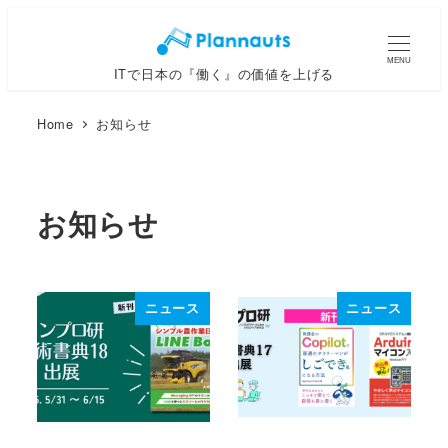
メ
イ
MENU
ITで日本の『働く』の価値を上げる
ン
コ
Home
お知らせ
ン
テ
ン
お知らせ
ツ
へ
移
動
ニュース
ニュース