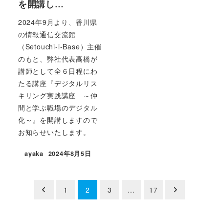
を開講し…
2024年9月より、香川県
の情報通信交流館
（Setouchi-i-Base）主催
のもと、弊社代表高橋が
講師として全６日程にわ
たる講座『デジタルリス
キリング実践講座 ～仲
間と学ぶ職場のデジタル
化～』を開講しますので
お知らせいたします。
ayaka
2024年8月5日
投稿日
投
1
2
3
…
17
稿