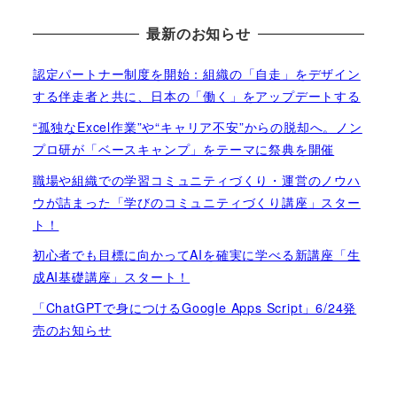
最新のお知らせ
認定パートナー制度を開始：組織の「自走」をデザイン
する伴走者と共に、日本の「働く」をアップデートする
“孤独なExcel作業”や“キャリア不安”からの脱却へ。ノン
プロ研が「ベースキャンプ」をテーマに祭典を開催
職場や組織での学習コミュニティづくり・運営のノウハ
ウが詰まった「学びのコミュニティづくり講座」スター
ト！
初心者でも目標に向かってAIを確実に学べる新講座「生
成AI基礎講座」スタート！
「ChatGPTで身につけるGoogle Apps Script」6/24発
売のお知らせ