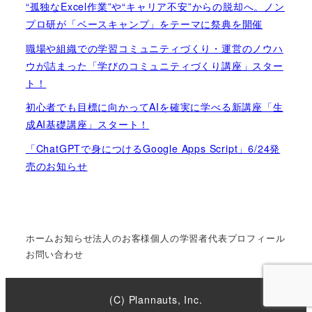
“孤独なExcel作業”や“キャリア不安”からの脱却へ。ノン
プロ研が「ベースキャンプ」をテーマに祭典を開催
職場や組織での学習コミュニティづくり・運営のノウハ
ウが詰まった「学びのコミュニティづくり講座」スター
ト！
初心者でも目標に向かってAIを確実に学べる新講座「生
成AI基礎講座」スタート！
「ChatGPTで身につけるGoogle Apps Script」6/24発
売のお知らせ
ホーム
お知らせ
法人のお客様
個人の学習者
代表プロフィール
お問い合わせ
(C) Plannauts, Inc.