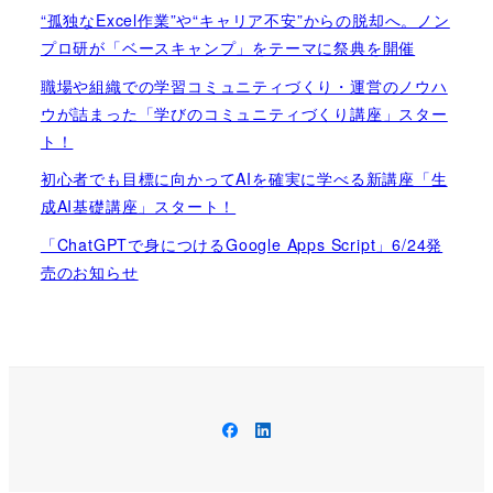
“孤独なExcel作業”や“キャリア不安”からの脱却へ。ノン
プロ研が「ベースキャンプ」をテーマに祭典を開催
職場や組織での学習コミュニティづくり・運営のノウハ
ウが詰まった「学びのコミュニティづくり講座」スター
ト！
初心者でも目標に向かってAIを確実に学べる新講座「生
成AI基礎講座」スタート！
「ChatGPTで身につけるGoogle Apps Script」6/24発
売のお知らせ
Facebook
LinkedIn