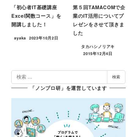
「初心者IT基礎講座
第５回TAMACOMで企
Excel関数コース」を
業のIT活用についてプ
開講しました！
レゼンをさせて頂きま
した
ayaka
2023年10月2日
投稿日
タカハシノリアキ
2015年12月4日
投稿日
検
検索
索
「ノンプロ研」を運営しています