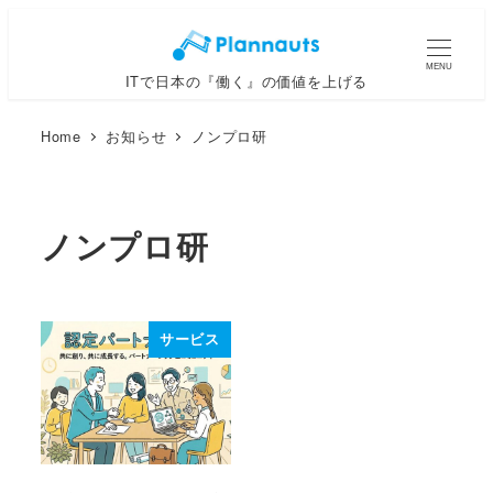
メ
イ
MENU
ITで日本の『働く』の価値を上げる
ン
コ
Home
お知らせ
ノンプロ研
ン
テ
ン
ノンプロ研
ツ
へ
移
動
サービス