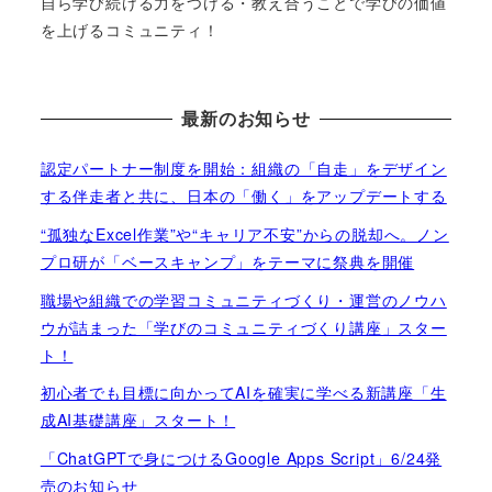
自ら学び続ける力をつける・教え合うことで学びの価値
を上げるコミュニティ！
最新のお知らせ
認定パートナー制度を開始：組織の「自走」をデザイン
する伴走者と共に、日本の「働く」をアップデートする
“孤独なExcel作業”や“キャリア不安”からの脱却へ。ノン
プロ研が「ベースキャンプ」をテーマに祭典を開催
職場や組織での学習コミュニティづくり・運営のノウハ
ウが詰まった「学びのコミュニティづくり講座」スター
ト！
初心者でも目標に向かってAIを確実に学べる新講座「生
成AI基礎講座」スタート！
「ChatGPTで身につけるGoogle Apps Script」6/24発
売のお知らせ