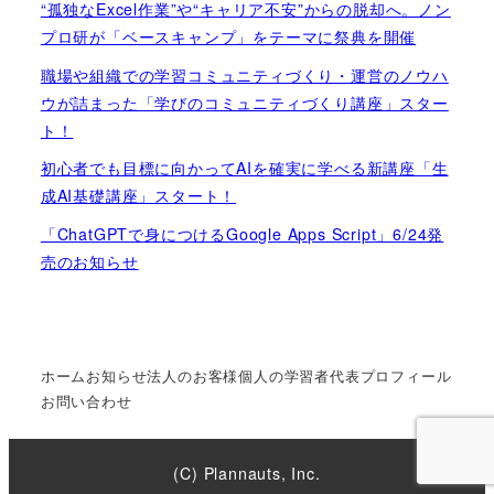
“孤独なExcel作業”や“キャリア不安”からの脱却へ。ノン
プロ研が「ベースキャンプ」をテーマに祭典を開催
職場や組織での学習コミュニティづくり・運営のノウハ
ウが詰まった「学びのコミュニティづくり講座」スター
ト！
初心者でも目標に向かってAIを確実に学べる新講座「生
成AI基礎講座」スタート！
「ChatGPTで身につけるGoogle Apps Script」6/24発
売のお知らせ
ホーム
お知らせ
法人のお客様
個人の学習者
代表プロフィール
お問い合わせ
(C) Plannauts, Inc.