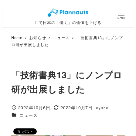
メ
イ
MENU
ITで日本の『働く』の価値を上げる
ン
コ
Home
お知らせ
ニュース
「技術書典13」にノンプ
ン
ロ研が出展しました
テ
ン
ツ
「技術書典13」にノンプロ
へ
移
研が出展しました
動
2022年10月6日
2022年10月7日
ayaka
投稿日
更新日
著
カテゴリー
ニュース
者