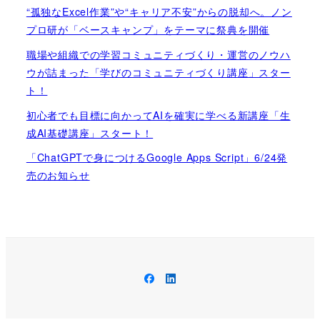
“孤独なExcel作業”や“キャリア不安”からの脱却へ。ノン
プロ研が「ベースキャンプ」をテーマに祭典を開催
職場や組織での学習コミュニティづくり・運営のノウハ
ウが詰まった「学びのコミュニティづくり講座」スター
ト！
初心者でも目標に向かってAIを確実に学べる新講座「生
成AI基礎講座」スタート！
「ChatGPTで身につけるGoogle Apps Script」6/24発
売のお知らせ
Facebook
LinkedIn