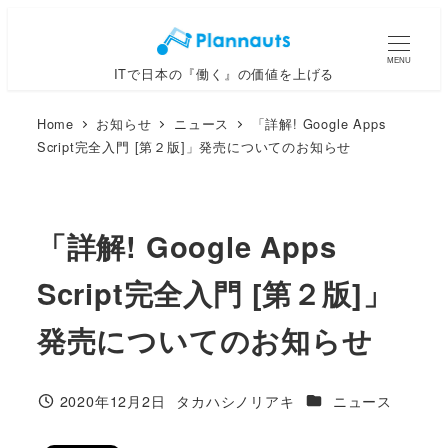
メ
イ
MENU
ITで日本の『働く』の価値を上げる
ン
コ
Home
お知らせ
ニュース
「詳解! Google Apps
ン
Script完全入門 [第２版]」発売についてのお知らせ
テ
ン
ツ
「詳解! Google Apps
へ
移
Script完全入門 [第２版]」
動
発売についてのお知らせ
カテゴリー
2020年12月2日
タカハシノリアキ
ニュース
投稿日
著
者