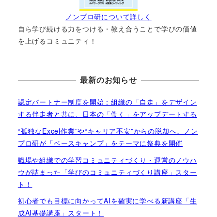
ノンプロ研について詳しく
自ら学び続ける力をつける・教え合うことで学びの価値
を上げるコミュニティ！
最新のお知らせ
認定パートナー制度を開始：組織の「自走」をデザイン
する伴走者と共に、日本の「働く」をアップデートする
“孤独なExcel作業”や“キャリア不安”からの脱却へ。ノン
プロ研が「ベースキャンプ」をテーマに祭典を開催
職場や組織での学習コミュニティづくり・運営のノウハ
ウが詰まった「学びのコミュニティづくり講座」スター
ト！
初心者でも目標に向かってAIを確実に学べる新講座「生
成AI基礎講座」スタート！