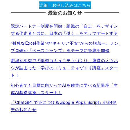
詳細・お申し込みはこちら
最新のお知らせ
認定パートナー制度を開始：組織の「自走」をデザイン
する伴走者と共に、日本の「働く」をアップデートする
“孤独なExcel作業”や“キャリア不安”からの脱却へ。ノン
プロ研が「ベースキャンプ」をテーマに祭典を開催
職場や組織での学習コミュニティづくり・運営のノウハ
ウが詰まった「学びのコミュニティづくり講座」スター
ト！
初心者でも目標に向かってAIを確実に学べる新講座「生
成AI基礎講座」スタート！
「ChatGPTで身につけるGoogle Apps Script」6/24発
売のお知らせ