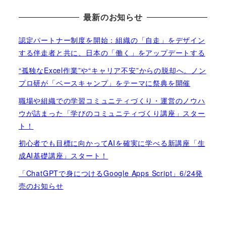
最新のお知らせ
認定パートナー制度を開始：組織の「自走」をデザイン
する伴走者と共に、日本の「働く」をアップデートする
“孤独なExcel作業”や“キャリア不安”からの脱却へ。ノン
プロ研が「ベースキャンプ」をテーマに祭典を開催
職場や組織での学習コミュニティづくり・運営のノウハ
ウが詰まった「学びのコミュニティづくり講座」スター
ト！
初心者でも目標に向かってAIを確実に学べる新講座「生
成AI基礎講座」スタート！
「ChatGPTで身につけるGoogle Apps Script」6/24発
売のお知らせ