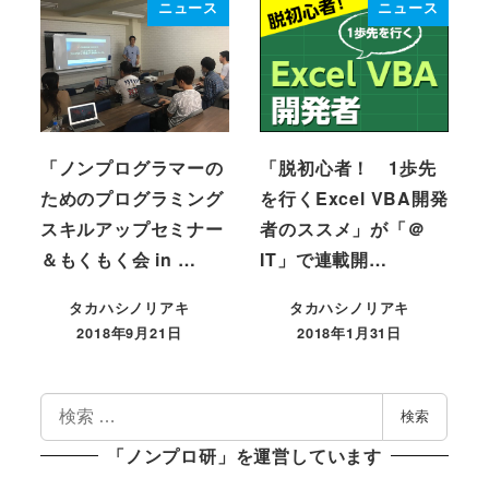
ニュース
ニュース
「ノンプログラマーの
「脱初心者！ 1歩先
ためのプログラミング
を行くExcel VBA開発
スキルアップセミナー
者のススメ」が「＠
＆もくもく会 in …
IT」で連載開…
タカハシノリアキ
タカハシノリアキ
2018年9月21日
2018年1月31日
投稿日
投稿日
検
検索
索
「ノンプロ研」を運営しています