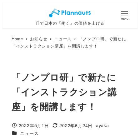
メ
イ
MENU
ITで日本の『働く』の価値を上げる
ン
コ
Home
お知らせ
ニュース
「ノンプロ研」で新たに
ン
「インストラクション講座」を開講します！
テ
ン
ツ
「ノンプロ研」で新たに
へ
移
「インストラクション講
動
座」を開講します！
2022年5月1日
2022年6月24日
ayaka
投稿日
更新日
著
カテゴリー
ニュース
者