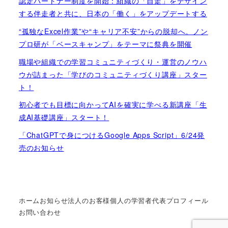
認定パートナー制度を開始：組織の「自走」をデザイン
する伴走者と共に、日本の「働く」をアップデートする
“孤独なExcel作業”や“キャリア不安”からの脱却へ。ノン
プロ研が「ベースキャンプ」をテーマに祭典を開催
職場や組織での学習コミュニティづくり・運営のノウハ
ウが詰まった「学びのコミュニティづくり講座」スター
ト！
初心者でも目標に向かってAIを確実に学べる新講座「生
成AI基礎講座」スタート！
「ChatGPTで身につけるGoogle Apps Script」6/24発
売のお知らせ
ホーム
お知らせ
法人のお客様
個人の学習者
代表プロフィール
お問い合わせ