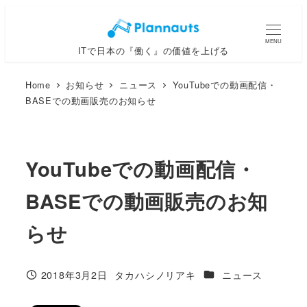
メ
イ
MENU
ITで日本の『働く』の価値を上げる
ン
コ
Home
お知らせ
ニュース
YouTubeでの動画配信・
ン
BASEでの動画販売のお知らせ
テ
ン
ツ
YouTubeでの動画配信・
へ
移
BASEでの動画販売のお知
動
らせ
カテゴリー
2018年3月2日
タカハシノリアキ
ニュース
投稿日
著
者