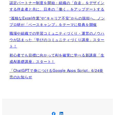
認定パートナー制度を開始：組織の「自走」をデザイン
する伴走者と共に、日本の「働く」をアップデートする
“孤独なExcel作業”や“キャリア不安”からの脱却へ。ノン
プロ研が「ベースキャンプ」をテーマに祭典を開催
職場や組織での学習コミュニティづくり・運営のノウハ
ウが詰まった「学びのコミュニティづくり講座」スター
ト！
初心者でも目標に向かってAIを確実に学べる新講座「生
成AI基礎講座」スタート！
「ChatGPTで身につけるGoogle Apps Script」6/24発
売のお知らせ
Facebook
LinkedIn