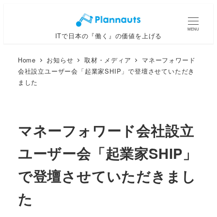
メ
イ
MENU
ITで日本の『働く』の価値を上げる
ン
コ
Home
お知らせ
取材・メディア
マネーフォワード
ン
会社設立ユーザー会「起業家SHIP」で登壇させていただき
テ
ました
ン
ツ
へ
マネーフォワード会社設立
移
動
ユーザー会「起業家SHIP」
で登壇させていただきまし
た