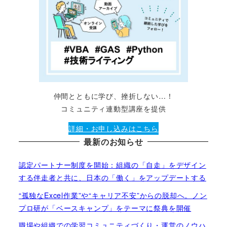
仲間とともに学び、挫折しない…！
コミュニティ連動型講座を提供
詳細・お申し込みはこちら
最新のお知らせ
認定パートナー制度を開始：組織の「自走」をデザイン
する伴走者と共に、日本の「働く」をアップデートする
“孤独なExcel作業”や“キャリア不安”からの脱却へ。ノン
プロ研が「ベースキャンプ」をテーマに祭典を開催
職場や組織での学習コミュニティづくり・運営のノウハ