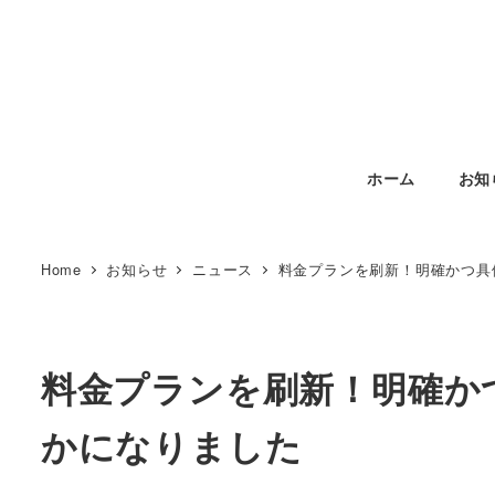
メ
イ
ン
コ
ン
テ
ホーム
お知
ン
ツ
へ
Home
お知らせ
ニュース
料金プランを刷新！明確かつ具
移
動
料金プランを刷新！明確か
かになりました