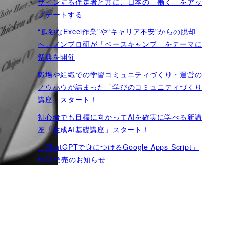
ザインする伴走者と共に、日本の「働く」をアッ
プデートする
“孤独なExcel作業”や“キャリア不安”からの脱却
へ。ノンプロ研が「ベースキャンプ」をテーマに
祭典を開催
職場や組織での学習コミュニティづくり・運営の
ノウハウが詰まった「学びのコミュニティづくり
講座」スタート！
初心者でも目標に向かってAIを確実に学べる新講
座「生成AI基礎講座」スタート！
「ChatGPTで身につけるGoogle Apps Script」
6/24発売のお知らせ